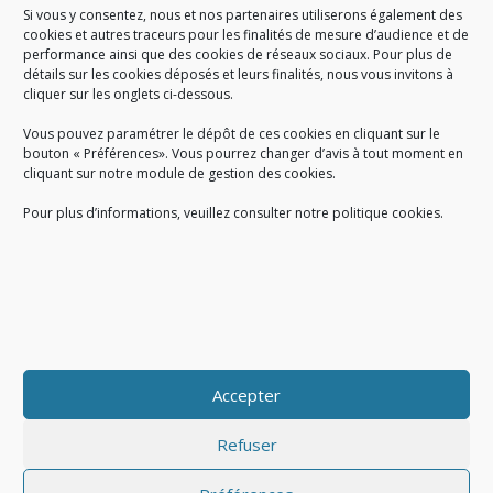
Si vous y consentez, nous et nos partenaires utiliserons également des
A SAVOIR
cookies et autres traceurs pour les finalités de mesure d’audience et de
performance ainsi que des cookies de réseaux sociaux. Pour plus de
Créé en 1978, l
e Sigidurs est un établissement public qui
exerce
détails sur les cookies déposés et leurs finalités, nous vous invitons à
cliquer sur les onglets ci-dessous.
des missions de service public : la prévention, la collecte et la
valorisation des déchets ménagers et assimilés produits par son
Vous pouvez paramétrer le dépôt de ces cookies en cliquant sur le
territoire.
bouton « Préférences». Vous pourrez changer d’avis à tout moment en
cliquant sur notre module de gestion des cookies.
Pour plus d’informations, veuillez consulter notre politique cookies.
Accueil du public :
lundi au jeudi de 9h à 12h et de 14h à 17h
vendredi de 9h à 12h et de 14h à 16h
du lundi au vendredi, de 8h30 à 18h30
Accepter
COPYRIGHT@ Sigidurs 2018
Refuser