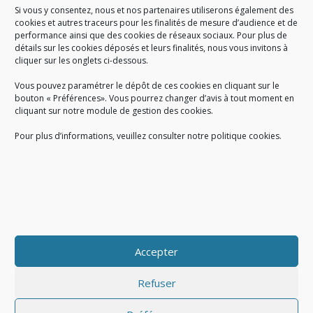
Si vous y consentez, nous et nos partenaires utiliserons également des
A SAVOIR
cookies et autres traceurs pour les finalités de mesure d’audience et de
performance ainsi que des cookies de réseaux sociaux. Pour plus de
Créé en 1978, l
e Sigidurs est un établissement public qui
exerce
détails sur les cookies déposés et leurs finalités, nous vous invitons à
cliquer sur les onglets ci-dessous.
des missions de service public : la prévention, la collecte et la
valorisation des déchets ménagers et assimilés produits par son
Vous pouvez paramétrer le dépôt de ces cookies en cliquant sur le
territoire.
bouton « Préférences». Vous pourrez changer d’avis à tout moment en
cliquant sur notre module de gestion des cookies.
Pour plus d’informations, veuillez consulter notre politique cookies.
Accueil du public :
lundi au jeudi de 9h à 12h et de 14h à 17h
vendredi de 9h à 12h et de 14h à 16h
du lundi au vendredi, de 8h30 à 18h30
Accepter
COPYRIGHT@ Sigidurs 2018
Refuser