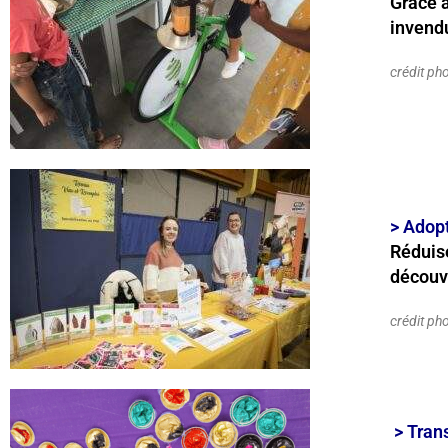
Grâce a
invendu
crédit pho
>
Adopt
Réduise
découvr
crédit pho
> Tran