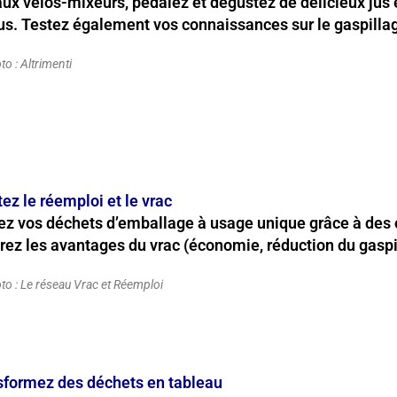
ux vélos-mixeurs, pédalez et dégustez de délicieux jus 
s. Testez également vos connaissances sur le gaspillag
to :
Altrimenti
ez le réemploi et le vrac
z vos déchets d’emballage à usage unique grâce à des o
ez les avantages du vrac (économie, réduction du gaspi
to :
Le réseau Vrac et Réemploi
sformez des déchets en tableau