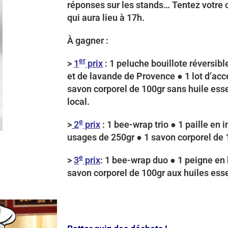
réponses sur les stands… Tentez votre c
qui aura lieu à 17h.
À gagner :
er
>
1
prix
: 1 peluche bouillote réversibl
et de lavande de Provence ● 1 lot d’acc
savon corporel de 100gr sans huile esse
local.
e
>
2
prix
: 1 bee-wrap trio ● 1 paille en
usages de 250gr ● 1 savon corporel de 1
e
>
3
prix
: 1 bee-wrap duo ● 1 peigne en 
savon corporel de 100gr aux huiles esse