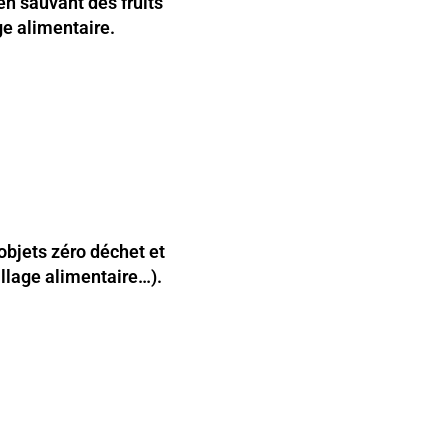
en sauvant des fruits
e alimentaire.
bjets zéro déchet et
llage alimentaire…).