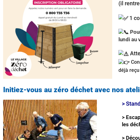
(il rentr
1 c
Pour
lundi au 
Atte
Cond
déjà reçu
Initiez-vous au zéro déchet avec nos ateli
>
Stand
> Escap
les déc
> Décou