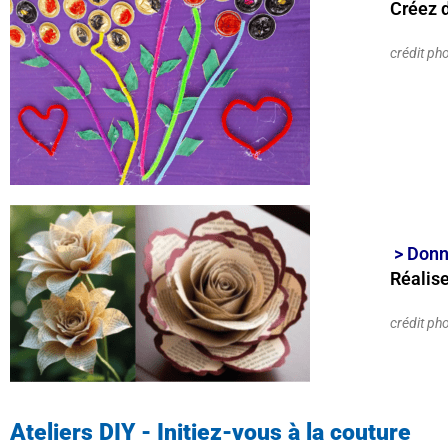
Créez 
crédit ph
> Donn
Réalise
crédit ph
Ateliers DIY - Initiez-vous à la couture