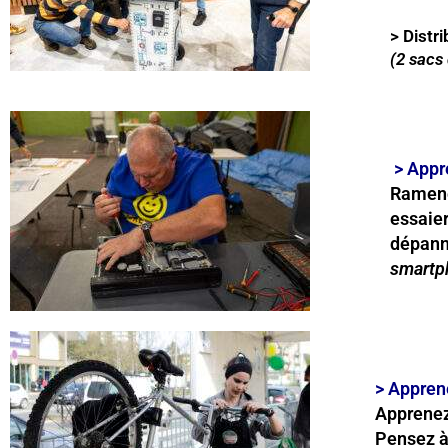
> Distr
(2 sacs 
> Appr
Ramene
essaier
dépan
smartph
>
Appren
Apprenez 
Pensez à 