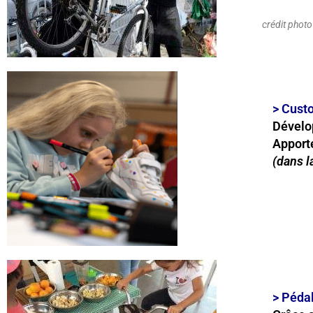
crédit photo
> Cust
Dévelop
Apporte
(dans l
>
Pédal