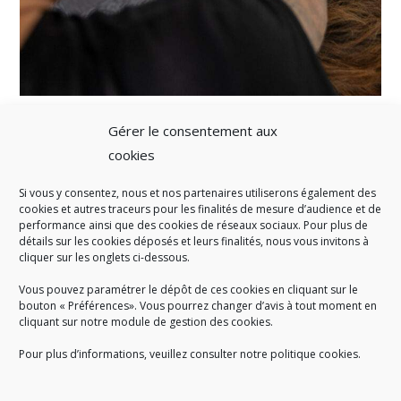
Gérer le consentement aux
cookies
Si vous y consentez, nous et nos partenaires utiliserons également des
A SAVOIR
cookies et autres traceurs pour les finalités de mesure d’audience et de
performance ainsi que des cookies de réseaux sociaux. Pour plus de
Créé en 1978, l
e Sigidurs est un établissement public qui
exerce
détails sur les cookies déposés et leurs finalités, nous vous invitons à
cliquer sur les onglets ci-dessous.
des missions de service public : la prévention, la collecte et la
valorisation des déchets ménagers et assimilés produits par son
Vous pouvez paramétrer le dépôt de ces cookies en cliquant sur le
territoire.
bouton « Préférences». Vous pourrez changer d’avis à tout moment en
cliquant sur notre module de gestion des cookies.
Pour plus d’informations, veuillez consulter notre politique cookies.
Accueil du public :
lundi au jeudi de 9h à 12h et de 14h à 17h