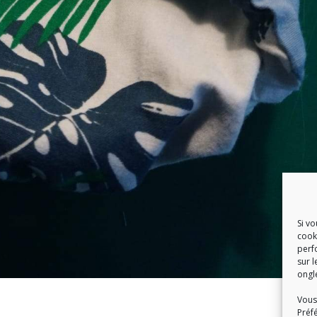
Si v
cook
perf
sur l
ongl
Vous
Préf