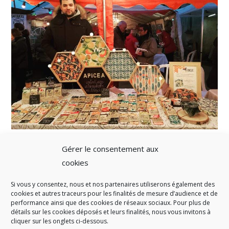
Gérer le consentement aux
cookies
Si vous y consentez, nous et nos partenaires utiliserons également des
A SAVOIR
cookies et autres traceurs pour les finalités de mesure d’audience et de
performance ainsi que des cookies de réseaux sociaux. Pour plus de
Créé en 1978, l
e Sigidurs est un établissement public qui
exerce
détails sur les cookies déposés et leurs finalités, nous vous invitons à
cliquer sur les onglets ci-dessous.
des missions de service public : la prévention, la collecte et la