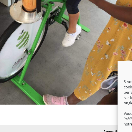
Si v
cook
perf
sur l
ongl
Vous
Préf
notr
Accueil du publi