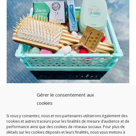
Gérer le consentement aux
cookies
Si vous y consentez, nous et nos partenaires utiliserons également des
A SAVOIR
cookies et autres traceurs pour les finalités de mesure d’audience et de
performance ainsi que des cookies de réseaux sociaux. Pour plus de
Créé en 1978, l
e Sigidurs est un établissement public qui
exerce
détails sur les cookies déposés et leurs finalités, nous vous invitons à