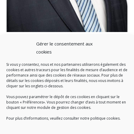
Gérer le consentement aux
cookies
Si vous y consentez, nous et nos partenaires utiliserons également des
A SAVOIR
cookies et autres traceurs pour les finalités de mesure d’audience et de
performance ainsi que des cookies de réseaux sociaux. Pour plus de
Créé en 1978, l
e Sigidurs est un établissement public qui
exerce
détails sur les cookies déposés et leurs finalités, nous vous invitons à
cliquer sur les onglets ci-dessous.
des missions de service public : la prévention, la collecte et la
valorisation des déchets ménagers et assimilés produits par son
Vous pouvez paramétrer le dépôt de ces cookies en cliquant sur le
territoire.
bouton « Préférences». Vous pourrez changer d’avis à tout moment en
cliquant sur notre module de gestion des cookies.
Pour plus d’informations, veuillez consulter notre politique cookies.
Accueil du public :
lundi au jeudi de 9h à 12h et de 14h à 17h