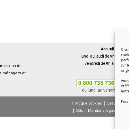
Accueil du publi
Si v
cook
lundi au jeudi de 9h à 12h 
perf
vendredi de 9h à 12h et 
sur l
missions de
ongl
ets ménagers et
Vous
Préf
du lundi au vendredi, de
notr
Pour 
|
Politique cookies
Gestion des
|
|
|
CGU
Mentions légales
Con