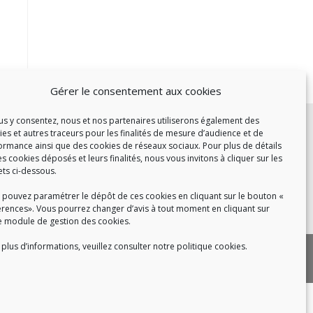
Gérer le consentement aux cookies
c :
ous y consentez, nous et nos partenaires utiliserons également des
ies et autres traceurs pour les finalités de mesure d’audience et de
et de 14h à 17h
ormance ainsi que des cookies de réseaux sociaux. Pour plus de détails
de 14h à 16h
es cookies déposés et leurs finalités, nous vous invitons à cliquer sur les
ets ci-dessous.
 pouvez paramétrer le dépôt de ces cookies en cliquant sur le bouton «
érences». Vous pourrez changer d’avis à tout moment en cliquant sur
 8h30 à 18h30
e module de gestion des cookies.
plus d’informations, veuillez consulter notre politique cookies.
|
 cookies
Politique de confidentialité
|
|
tact
Recrutement
FAQ