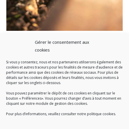
Gérer le consentement aux
cookies
Si vous y consentez, nous et nos partenaires utiliserons également des
A SAVOIR
cookies et autres traceurs pour les finalités de mesure d’audience et de
performance ainsi que des cookies de réseaux sociaux. Pour plus de
Créé en 1978, l
e Sigidurs est un établissement public qui
exerce
détails sur les cookies déposés et leurs finalités, nous vous invitons à
cliquer sur les onglets ci-dessous.
des missions de service public : la prévention, la collecte et la
valorisation des déchets ménagers et assimilés produits par son
Vous pouvez paramétrer le dépôt de ces cookies en cliquant sur le
territoire.
bouton « Préférences». Vous pourrez changer d’avis à tout moment en
cliquant sur notre module de gestion des cookies.
Pour plus d’informations, veuillez consulter notre politique cookies.
Accueil du public :
lundi au jeudi de 9h à 12h et de 14h à 17h