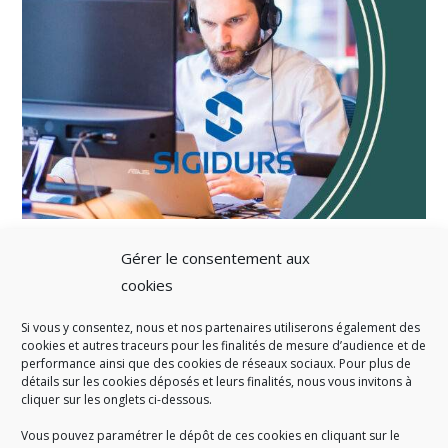
Gérer le consentement aux
cookies
Si vous y consentez, nous et nos partenaires utiliserons également des
A SAVOIR
cookies et autres traceurs pour les finalités de mesure d’audience et de
performance ainsi que des cookies de réseaux sociaux. Pour plus de
Créé en 1978, l
e Sigidurs est un établissement public qui
exerce
détails sur les cookies déposés et leurs finalités, nous vous invitons à
cliquer sur les onglets ci-dessous.
des missions de service public : la prévention, la collecte et la
valorisation des déchets ménagers et assimilés produits par son
Vous pouvez paramétrer le dépôt de ces cookies en cliquant sur le