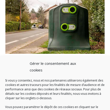
Gérer le consentement aux
cookies
Si vous y consentez, nous et nos partenaires utiliserons également des
A SAVOIR
cookies et autres traceurs pour les finalités de mesure d’audience et de
performance ainsi que des cookies de réseaux sociaux. Pour plus de
Créé en 1978, l
e Sigidurs est un établissement public qui
exerce
détails sur les cookies déposés et leurs finalités, nous vous invitons à
cliquer sur les onglets ci-dessous.
des missions de service public : la prévention, la collecte et la
valorisation des déchets ménagers et assimilés produits par son
Vous pouvez paramétrer le dépôt de ces cookies en cliquant sur le