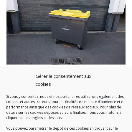
Gérer le consentement aux
cookies
Si vous y consentez, nous et nos partenaires utiliserons également des
A SAVOIR
cookies et autres traceurs pour les finalités de mesure d’audience et de
performance ainsi que des cookies de réseaux sociaux. Pour plus de
Créé en 1978, l
e Sigidurs est un établissement public qui
exerce
détails sur les cookies déposés et leurs finalités, nous vous invitons à
cliquer sur les onglets ci-dessous.
des missions de service public : la prévention, la collecte et la
valorisation des déchets ménagers et assimilés produits par son
Vous pouvez paramétrer le dépôt de ces cookies en cliquant sur le