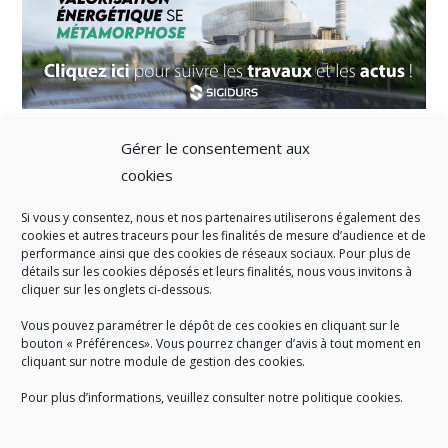
Gérer le consentement aux
cookies
Si vous y consentez, nous et nos partenaires utiliserons également des
A SAVOIR
cookies et autres traceurs pour les finalités de mesure d’audience et de
performance ainsi que des cookies de réseaux sociaux. Pour plus de
Créé en 1978, l
e Sigidurs est un établissement public qui
exerce
détails sur les cookies déposés et leurs finalités, nous vous invitons à
cliquer sur les onglets ci-dessous.
des missions de service public : la prévention, la collecte et la
valorisation des déchets ménagers et assimilés produits par son
Vous pouvez paramétrer le dépôt de ces cookies en cliquant sur le
territoire.
bouton « Préférences». Vous pourrez changer d’avis à tout moment en
cliquant sur notre module de gestion des cookies.
Pour plus d’informations, veuillez consulter notre politique cookies.
Accueil du public :
lundi au jeudi de 9h à 12h et de 14h à 17h