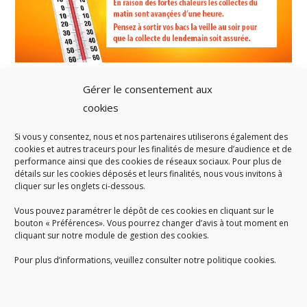
Gérer le consentement aux
cookies
Si vous y consentez, nous et nos partenaires utiliserons également des
A SAVOIR
cookies et autres traceurs pour les finalités de mesure d’audience et de
performance ainsi que des cookies de réseaux sociaux. Pour plus de
Créé en 1978, l
e Sigidurs est un établissement public qui
exerce
détails sur les cookies déposés et leurs finalités, nous vous invitons à
cliquer sur les onglets ci-dessous.
des missions de service public : la prévention, la collecte et la
valorisation des déchets ménagers et assimilés produits par son
Vous pouvez paramétrer le dépôt de ces cookies en cliquant sur le
territoire.
bouton « Préférences». Vous pourrez changer d’avis à tout moment en
cliquant sur notre module de gestion des cookies.
Pour plus d’informations, veuillez consulter notre politique cookies.
Accueil du public :
lundi au jeudi de 9h à 12h et de 14h à 17h
vendredi de 9h à 12h et de 14h à 16h