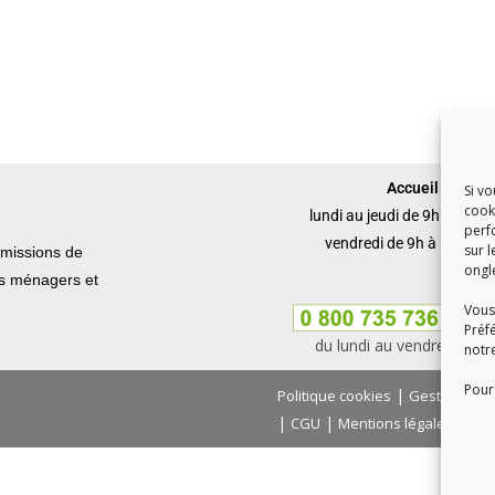
Accueil du publi
Si v
cook
lundi au jeudi de 9h à 12h 
perf
vendredi de 9h à 12h et 
sur l
missions de
ongl
ets ménagers et
Vous
Préf
du lundi au vendredi, de
notr
Pour 
|
Politique cookies
Gestion des
|
|
|
CGU
Mentions légales
Con