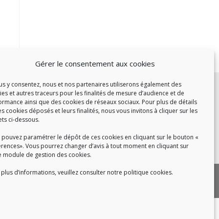
Gérer le consentement aux cookies
c :
ous y consentez, nous et nos partenaires utiliserons également des
ies et autres traceurs pour les finalités de mesure d’audience et de
et de 14h à 17h
ormance ainsi que des cookies de réseaux sociaux. Pour plus de détails
de 14h à 16h
es cookies déposés et leurs finalités, nous vous invitons à cliquer sur les
ets ci-dessous.
 pouvez paramétrer le dépôt de ces cookies en cliquant sur le bouton «
érences». Vous pourrez changer d’avis à tout moment en cliquant sur
 8h30 à 18h30
e module de gestion des cookies.
plus d’informations, veuillez consulter notre politique cookies.
|
 cookies
Politique de confidentialité
|
|
tact
Recrutement
FAQ