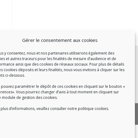
Gérer le consentement aux cookies
c :
ous y consentez, nous et nos partenaires utiliserons également des
ies et autres traceurs pour les finalités de mesure d’audience et de
et de 14h à 17h
ormance ainsi que des cookies de réseaux sociaux. Pour plus de détails
de 14h à 16h
es cookies déposés et leurs finalités, nous vous invitons à cliquer sur les
ets ci-dessous.
 pouvez paramétrer le dépôt de ces cookies en cliquant sur le bouton «
érences». Vous pourrez changer d’avis à tout moment en cliquant sur
 8h30 à 18h30
e module de gestion des cookies.
plus d’informations, veuillez consulter notre politique cookies.
|
 cookies
Politique de confidentialité
|
|
tact
Recrutement
FAQ