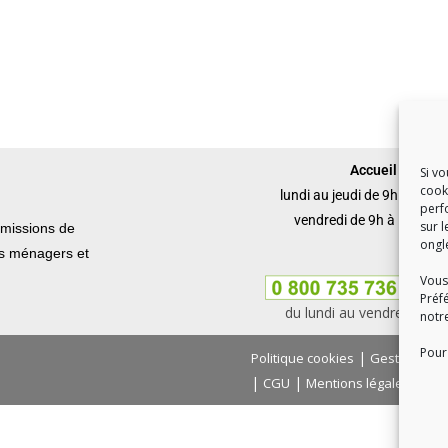
Accueil du publi
Si v
cook
lundi au jeudi de 9h à 12h 
perf
vendredi de 9h à 12h et 
sur l
missions de
ongl
ets ménagers et
Vous
Préf
du lundi au vendredi, de
notr
Pour 
|
Politique cookies
Gestion des
|
|
|
CGU
Mentions légales
Con