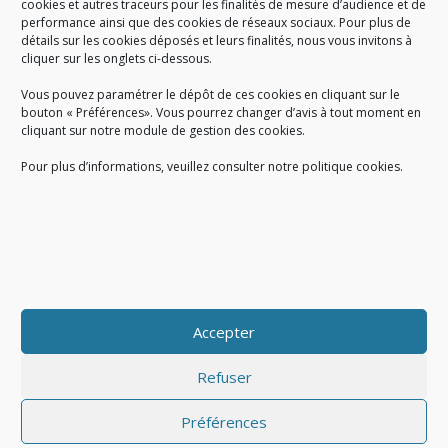
cookies et autres traceurs pour les finalités de mesure d’audience et de
performance ainsi que des cookies de réseaux sociaux. Pour plus de
Créé en 1978, l
e Sigidurs est un établissement public qui
exerce
détails sur les cookies déposés et leurs finalités, nous vous invitons à
cliquer sur les onglets ci-dessous.
des missions de service public : la prévention, la collecte et la
valorisation des déchets ménagers et assimilés produits par son
Vous pouvez paramétrer le dépôt de ces cookies en cliquant sur le
territoire.
bouton « Préférences». Vous pourrez changer d’avis à tout moment en
cliquant sur notre module de gestion des cookies.
Pour plus d’informations, veuillez consulter notre politique cookies.
Accueil du public :
lundi au jeudi de 9h à 12h et de 14h à 17h
vendredi de 9h à 12h et de 14h à 16h
du lundi au vendredi, de 8h30 à 18h30
Accepter
COPYRIGHT@ Sigidurs 2018
Refuser
Préférences
|
|
Politique cookies
Gestion des cookies
Politique de confidentialité
|
|
|
|
|