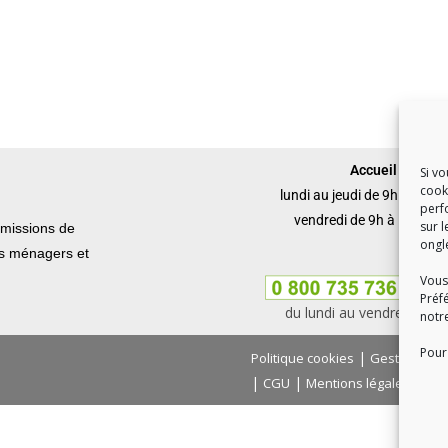
Accueil du publi
Si v
cook
lundi au jeudi de 9h à 12h 
perf
vendredi de 9h à 12h et 
sur l
missions de
ongl
ets ménagers et
Vous
Préf
du lundi au vendredi, de
notr
Pour 
|
Politique cookies
Gestion des
|
|
|
CGU
Mentions légales
Con