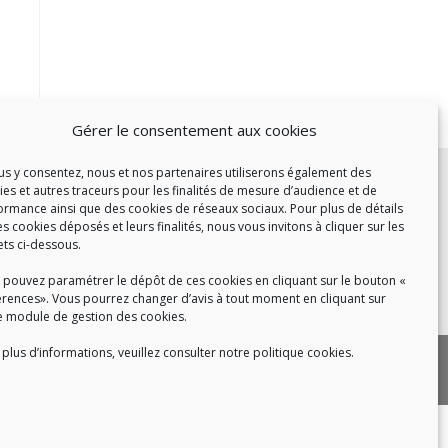
Gérer le consentement aux cookies
c :
ous y consentez, nous et nos partenaires utiliserons également des
ies et autres traceurs pour les finalités de mesure d’audience et de
et de 14h à 17h
ormance ainsi que des cookies de réseaux sociaux. Pour plus de détails
de 14h à 16h
es cookies déposés et leurs finalités, nous vous invitons à cliquer sur les
ets ci-dessous.
 pouvez paramétrer le dépôt de ces cookies en cliquant sur le bouton «
érences». Vous pourrez changer d’avis à tout moment en cliquant sur
 8h30 à 18h30
e module de gestion des cookies.
plus d’informations, veuillez consulter notre politique cookies.
|
 cookies
Politique de confidentialité
|
|
tact
Recrutement
FAQ