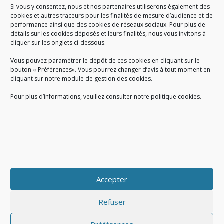
Si vous y consentez, nous et nos partenaires utiliserons également des
A SAVOIR
cookies et autres traceurs pour les finalités de mesure d’audience et de
performance ainsi que des cookies de réseaux sociaux. Pour plus de
Créé en 1978, l
e Sigidurs est un établissement public qui
exerce
détails sur les cookies déposés et leurs finalités, nous vous invitons à
cliquer sur les onglets ci-dessous.
des missions de service public : la prévention, la collecte et la
valorisation des déchets ménagers et assimilés produits par son
Vous pouvez paramétrer le dépôt de ces cookies en cliquant sur le
territoire.
bouton « Préférences». Vous pourrez changer d’avis à tout moment en
cliquant sur notre module de gestion des cookies.
Pour plus d’informations, veuillez consulter notre politique cookies.
Accueil du public :
lundi au jeudi de 9h à 12h et de 14h à 17h
vendredi de 9h à 12h et de 14h à 16h
du lundi au vendredi, de 8h30 à 18h30
Accepter
COPYRIGHT@ Sigidurs 2018
Refuser