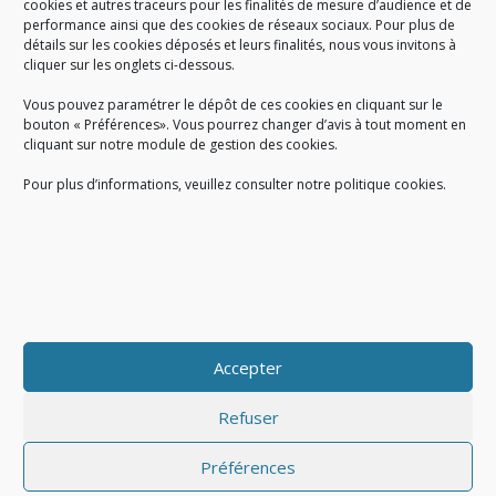
cookies et autres traceurs pour les finalités de mesure d’audience et de
performance ainsi que des cookies de réseaux sociaux. Pour plus de
Créé en 1978, l
e Sigidurs est un établissement public qui
exerce
détails sur les cookies déposés et leurs finalités, nous vous invitons à
cliquer sur les onglets ci-dessous.
des missions de service public : la prévention, la collecte et la
valorisation des déchets ménagers et assimilés produits par son
Vous pouvez paramétrer le dépôt de ces cookies en cliquant sur le
territoire.
bouton « Préférences». Vous pourrez changer d’avis à tout moment en
cliquant sur notre module de gestion des cookies.
Pour plus d’informations, veuillez consulter notre politique cookies.
Accueil du public :
lundi au jeudi de 9h à 12h et de 14h à 17h
vendredi de 9h à 12h et de 14h à 16h
du lundi au vendredi, de 8h30 à 18h30
Accepter
COPYRIGHT@ Sigidurs 2018
Refuser
Préférences
|
|
Politique cookies
Gestion des cookies
Politique de confidentialité
|
|
|
|
|