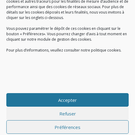
cookies et autres traceurs pour les finalités de mesure d’audience et de
performance ainsi que des cookies de réseaux sociaux. Pour plus de
Créé en 1978, l
e Sigidurs est un établissement public qui
exerce
détails sur les cookies déposés et leurs finalités, nous vous invitons à
cliquer sur les onglets ci-dessous.
des missions de service public : la prévention, la collecte et la
valorisation des déchets ménagers et assimilés produits par son
Vous pouvez paramétrer le dépôt de ces cookies en cliquant sur le
territoire.
bouton « Préférences». Vous pourrez changer d’avis à tout moment en
cliquant sur notre module de gestion des cookies.
Pour plus d’informations, veuillez consulter notre politique cookies.
Accueil du public :
lundi au jeudi de 9h à 12h et de 14h à 17h
vendredi de 9h à 12h et de 14h à 16h
du lundi au vendredi, de 8h30 à 18h30
Accepter
COPYRIGHT@ Sigidurs 2018
Refuser
Préférences
|
|
Politique cookies
Gestion des cookies
Politique de confidentialité
|
|
|
|
|