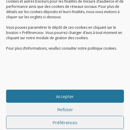
cookies et autres traceurs pour les finalités de mesure d’audience et de
performance ainsi que des cookies de réseaux sociaux. Pour plus de
Créé en 1978, l
e Sigidurs est un établissement public qui
exerce
détails sur les cookies déposés et leurs finalités, nous vous invitons à
cliquer sur les onglets ci-dessous.
des missions de service public : la prévention, la collecte et la
valorisation des déchets ménagers et assimilés produits par son
Vous pouvez paramétrer le dépôt de ces cookies en cliquant sur le
territoire.
bouton « Préférences». Vous pourrez changer d’avis à tout moment en
cliquant sur notre module de gestion des cookies.
Pour plus d’informations, veuillez consulter notre politique cookies.
Accueil du public :
lundi au jeudi de 9h à 12h et de 14h à 17h
vendredi de 9h à 12h et de 14h à 16h
du lundi au vendredi, de 8h30 à 18h30
Accepter
COPYRIGHT@ Sigidurs 2018
Refuser
Préférences
|
|
Politique cookies
Gestion des cookies
Politique de confidentialité
|
|
|
|
|