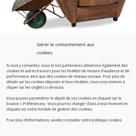
Gérer le consentement aux
cookies
Si vous y consentez, nous et nos partenaires utiliserons également des
A SAVOIR
cookies et autres traceurs pour les finalités de mesure d’audience et de
performance ainsi que des cookies de réseaux sociaux. Pour plus de
Créé en 1978, l
e Sigidurs est un établissement public qui
exerce
détails sur les cookies déposés et leurs finalités, nous vous invitons à
cliquer sur les onglets ci-dessous.
des missions de service public : la prévention, la collecte et la
valorisation des déchets ménagers et assimilés produits par son
Vous pouvez paramétrer le dépôt de ces cookies en cliquant sur le
territoire.
bouton « Préférences». Vous pourrez changer d’avis à tout moment en
cliquant sur notre module de gestion des cookies.
Pour plus d’informations, veuillez consulter notre politique cookies.
Accueil du public :
lundi au jeudi de 9h à 12h et de 14h à 17h