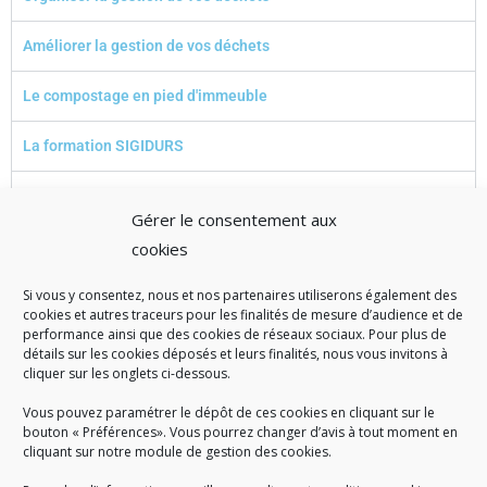
Améliorer la gestion de vos déchets
Le compostage en pied d'immeuble
La formation SIGIDURS
Le diagnostic de votre résidence
Gérer le consentement aux
cookies
Si vous y consentez, nous et nos partenaires utiliserons également des
A SAVOIR
cookies et autres traceurs pour les finalités de mesure d’audience et de
performance ainsi que des cookies de réseaux sociaux. Pour plus de
Créé en 1978, l
e Sigidurs est un établissement public qui
exerce
détails sur les cookies déposés et leurs finalités, nous vous invitons à
cliquer sur les onglets ci-dessous.
des missions de service public : la prévention, la collecte et la
valorisation des déchets ménagers et assimilés produits par son
Vous pouvez paramétrer le dépôt de ces cookies en cliquant sur le
territoire.
bouton « Préférences». Vous pourrez changer d’avis à tout moment en
cliquant sur notre module de gestion des cookies.