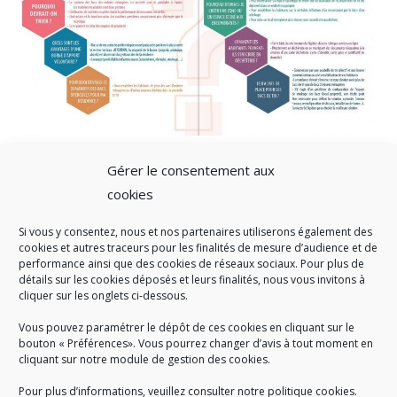
Gérer le consentement aux
cookies
Si vous y consentez, nous et nos partenaires utiliserons également des
A SAVOIR
cookies et autres traceurs pour les finalités de mesure d’audience et de
performance ainsi que des cookies de réseaux sociaux. Pour plus de
Créé en 1978, l
e Sigidurs est un établissement public qui
exerce
détails sur les cookies déposés et leurs finalités, nous vous invitons à
cliquer sur les onglets ci-dessous.
des missions de service public : la prévention, la collecte et la
valorisation des déchets ménagers et assimilés produits par son
Vous pouvez paramétrer le dépôt de ces cookies en cliquant sur le
territoire.
bouton « Préférences». Vous pourrez changer d’avis à tout moment en
cliquant sur notre module de gestion des cookies.
Pour plus d’informations, veuillez consulter notre politique cookies.