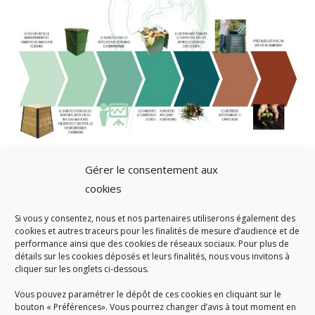
Gérer le consentement aux
cookies
Si vous y consentez, nous et nos partenaires utiliserons également des
A SAVOIR
cookies et autres traceurs pour les finalités de mesure d’audience et de
performance ainsi que des cookies de réseaux sociaux. Pour plus de
Créé en 1978, l
e Sigidurs est un établissement public qui
exerce
détails sur les cookies déposés et leurs finalités, nous vous invitons à
cliquer sur les onglets ci-dessous.
des missions de service public : la prévention, la collecte et la
valorisation des déchets ménagers et assimilés produits par son
Vous pouvez paramétrer le dépôt de ces cookies en cliquant sur le
territoire.
bouton « Préférences». Vous pourrez changer d’avis à tout moment en