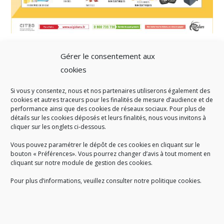
Gérer le consentement aux
cookies
Si vous y consentez, nous et nos partenaires utiliserons également des
A SAVOIR
cookies et autres traceurs pour les finalités de mesure d’audience et de
performance ainsi que des cookies de réseaux sociaux. Pour plus de
Créé en 1978, l
e Sigidurs est un établissement public qui
exerce
détails sur les cookies déposés et leurs finalités, nous vous invitons à
cliquer sur les onglets ci-dessous.
des missions de service public : la prévention, la collecte et la
valorisation des déchets ménagers et assimilés produits par son
Vous pouvez paramétrer le dépôt de ces cookies en cliquant sur le
territoire.
bouton « Préférences». Vous pourrez changer d’avis à tout moment en
cliquant sur notre module de gestion des cookies.
Pour plus d’informations, veuillez consulter notre politique cookies.
Accueil du public :
lundi au jeudi de 9h à 12h et de 14h à 17h
vendredi de 9h à 12h et de 14h à 16h