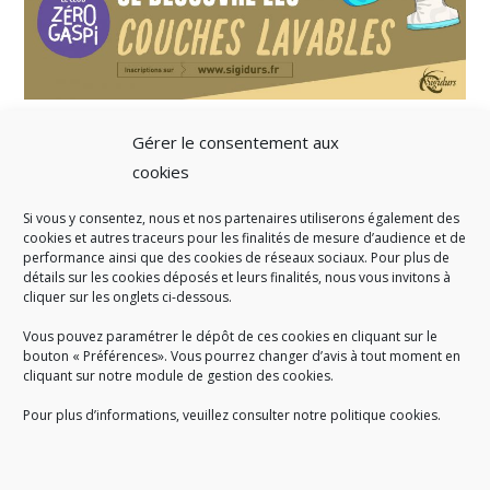
Gérer le consentement aux
cookies
Si vous y consentez, nous et nos partenaires utiliserons également des
A SAVOIR
cookies et autres traceurs pour les finalités de mesure d’audience et de
performance ainsi que des cookies de réseaux sociaux. Pour plus de
Créé en 1978, l
e Sigidurs est un établissement public qui
exerce
détails sur les cookies déposés et leurs finalités, nous vous invitons à
cliquer sur les onglets ci-dessous.
des missions de service public : la prévention, la collecte et la
valorisation des déchets ménagers et assimilés produits par son
Vous pouvez paramétrer le dépôt de ces cookies en cliquant sur le
territoire.
bouton « Préférences». Vous pourrez changer d’avis à tout moment en
cliquant sur notre module de gestion des cookies.
Pour plus d’informations, veuillez consulter notre politique cookies.
Accueil du public :
lundi au jeudi de 9h à 12h et de 14h à 17h
vendredi de 9h à 12h et de 14h à 16h