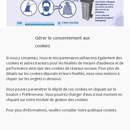
Gérer le consentement aux
cookies
Si vous y consentez, nous et nos partenaires utiliserons également des
A SAVOIR
cookies et autres traceurs pour les finalités de mesure d’audience et de
performance ainsi que des cookies de réseaux sociaux. Pour plus de
Créé en 1978, l
e Sigidurs est un établissement public qui
exerce
détails sur les cookies déposés et leurs finalités, nous vous invitons à
cliquer sur les onglets ci-dessous.
des missions de service public : la prévention, la collecte et la
valorisation des déchets ménagers et assimilés produits par son
Vous pouvez paramétrer le dépôt de ces cookies en cliquant sur le
territoire.
bouton « Préférences». Vous pourrez changer d’avis à tout moment en
cliquant sur notre module de gestion des cookies.
Pour plus d’informations, veuillez consulter notre politique cookies.
Accueil du public :
lundi au jeudi de 9h à 12h et de 14h à 17h
vendredi de 9h à 12h et de 14h à 16h