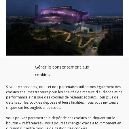
Gérer le consentement aux
cookies
Si vous y consentez, nous et nos partenaires utiliserons également des
A SAVOIR
cookies et autres traceurs pour les finalités de mesure d’audience et de
performance ainsi que des cookies de réseaux sociaux. Pour plus de
Créé en 1978, l
e Sigidurs est un établissement public qui
exerce
détails sur les cookies déposés et leurs finalités, nous vous invitons à
cliquer sur les onglets ci-dessous.
des missions de service public : la prévention, la collecte et la
valorisation des déchets ménagers et assimilés produits par son
Vous pouvez paramétrer le dépôt de ces cookies en cliquant sur le
territoire.
bouton « Préférences». Vous pourrez changer d’avis à tout moment en
cliquant sur notre module de gestion des cookies.