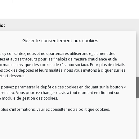
c :
et de 14h à 17h
Gérer le consentement aux cookies
de 14h à 16h
ous y consentez, nous et nos partenaires utiliserons également des
ies et autres traceurs pour les finalités de mesure d’audience et de
ormance ainsi que des cookies de réseaux sociaux. Pour plus de détails
 8h30 à 18h30
es cookies déposés et leurs finalités, nous vous invitons à cliquer sur les
ets ci-dessous.
|
 cookies
Politique de confidentialité
 pouvez paramétrer le dépôt de ces cookies en cliquant sur le bouton «
|
|
tact
Recrutement
FAQ
érences». Vous pourrez changer d’avis à tout moment en cliquant sur
e module de gestion des cookies.
plus d’informations, veuillez consulter notre politique cookies.