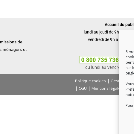
Accueil du publi
lundi au jeudi de 9h à 12h 
vendredi de 9h à 12h et 
missions de
ets ménagers et
Si v
cook
perf
du lundi au vendredi, de
sur l
ongl
|
Politique cookies
Gestion des
Vous
|
|
|
CGU
Mentions légales
Con
Préf
notr
Pour 