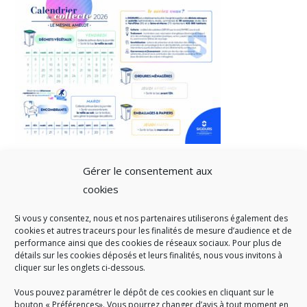
Gérer le consentement aux
cookies
Si vous y consentez, nous et nos partenaires utiliserons également des
A SAVOIR
cookies et autres traceurs pour les finalités de mesure d’audience et de
performance ainsi que des cookies de réseaux sociaux. Pour plus de
Créé en 1978, l
e Sigidurs est un établissement public qui
exerce
détails sur les cookies déposés et leurs finalités, nous vous invitons à
cliquer sur les onglets ci-dessous.
des missions de service public : la prévention, la collecte et la
valorisation des déchets ménagers et assimilés produits par son
Vous pouvez paramétrer le dépôt de ces cookies en cliquant sur le
territoire.
bouton « Préférences». Vous pourrez changer d’avis à tout moment en