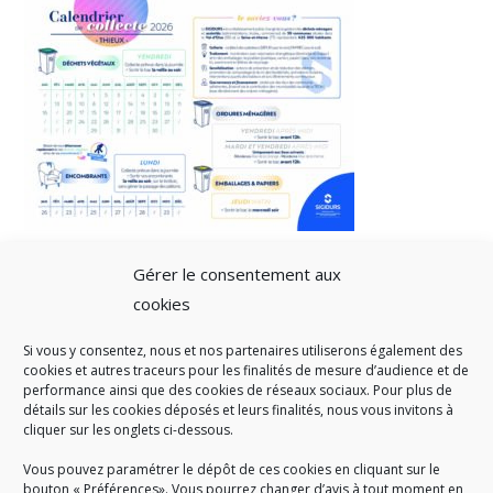
Gérer le consentement aux
cookies
Si vous y consentez, nous et nos partenaires utiliserons également des
A SAVOIR
cookies et autres traceurs pour les finalités de mesure d’audience et de
performance ainsi que des cookies de réseaux sociaux. Pour plus de
Créé en 1978, l
e Sigidurs est un établissement public qui
exerce
détails sur les cookies déposés et leurs finalités, nous vous invitons à
cliquer sur les onglets ci-dessous.
des missions de service public : la prévention, la collecte et la
valorisation des déchets ménagers et assimilés produits par son
Vous pouvez paramétrer le dépôt de ces cookies en cliquant sur le
territoire.
bouton « Préférences». Vous pourrez changer d’avis à tout moment en