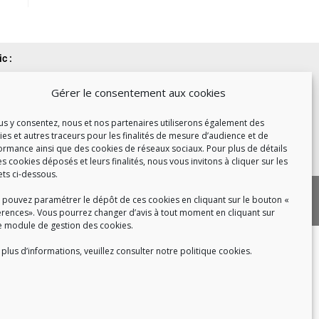
c :
et de 14h à 17h
Gérer le consentement aux cookies
de 14h à 16h
ous y consentez, nous et nos partenaires utiliserons également des
ies et autres traceurs pour les finalités de mesure d’audience et de
ormance ainsi que des cookies de réseaux sociaux. Pour plus de détails
 8h30 à 18h30
es cookies déposés et leurs finalités, nous vous invitons à cliquer sur les
ets ci-dessous.
|
 cookies
Politique de confidentialité
 pouvez paramétrer le dépôt de ces cookies en cliquant sur le bouton «
|
|
tact
Recrutement
FAQ
érences». Vous pourrez changer d’avis à tout moment en cliquant sur
e module de gestion des cookies.
plus d’informations, veuillez consulter notre politique cookies.