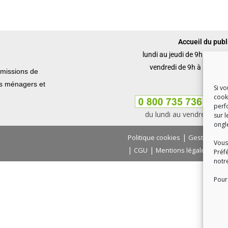
Accueil du publi
lundi au jeudi de 9h à 12h 
vendredi de 9h à 12h et 
missions de
ets ménagers et
Si v
cook
perf
du lundi au vendredi, de
sur l
ongl
|
Politique cookies
Gestion des
Vous
|
|
|
CGU
Mentions légales
Con
Préf
notr
Pour 