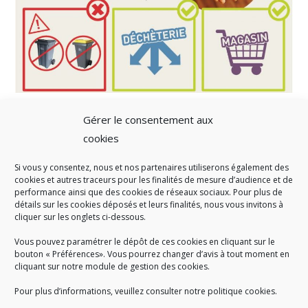
Gérer le consentement aux
cookies
Si vous y consentez, nous et nos partenaires utiliserons également des
A SAVOIR
cookies et autres traceurs pour les finalités de mesure d’audience et de
performance ainsi que des cookies de réseaux sociaux. Pour plus de
Créé en 1978, l
e Sigidurs est un établissement public qui
exerce
détails sur les cookies déposés et leurs finalités, nous vous invitons à
cliquer sur les onglets ci-dessous.
des missions de service public : la prévention, la collecte et la
valorisation des déchets ménagers et assimilés produits par son
Vous pouvez paramétrer le dépôt de ces cookies en cliquant sur le
territoire.
bouton « Préférences». Vous pourrez changer d’avis à tout moment en
cliquant sur notre module de gestion des cookies.
Pour plus d’informations, veuillez consulter notre politique cookies.
Accueil du public :