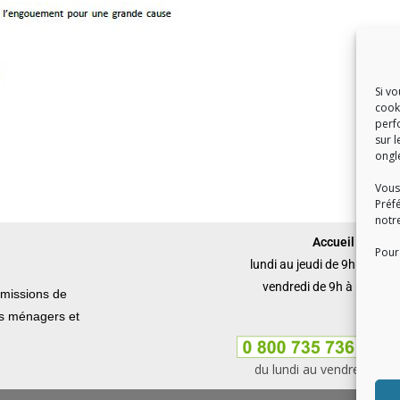
Si v
cook
perf
sur l
ongl
Vous
Préf
notr
Accueil du publi
Pour 
lundi au jeudi de 9h à 12h 
vendredi de 9h à 12h et 
missions de
ets ménagers et
du lundi au vendredi, de