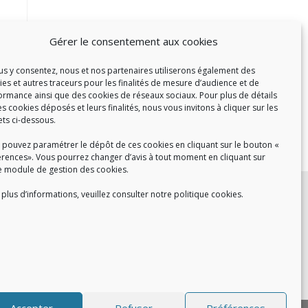
Gérer le consentement aux cookies
ous y consentez, nous et nos partenaires utiliserons également des
ies et autres traceurs pour les finalités de mesure d’audience et de
ormance ainsi que des cookies de réseaux sociaux. Pour plus de détails
es cookies déposés et leurs finalités, nous vous invitons à cliquer sur les
ets ci-dessous.
 pouvez paramétrer le dépôt de ces cookies en cliquant sur le bouton «
érences». Vous pourrez changer d’avis à tout moment en cliquant sur
e module de gestion des cookies.
c :
plus d’informations, veuillez consulter notre politique cookies.
et de 14h à 17h
de 14h à 16h
 8h30 à 18h30
Accepter
Refuser
Préférences