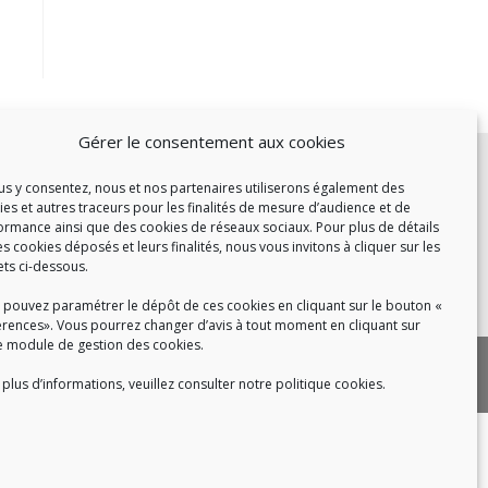
Gérer le consentement aux cookies
c :
et de 14h à 17h
ous y consentez, nous et nos partenaires utiliserons également des
ies et autres traceurs pour les finalités de mesure d’audience et de
de 14h à 16h
ormance ainsi que des cookies de réseaux sociaux. Pour plus de détails
es cookies déposés et leurs finalités, nous vous invitons à cliquer sur les
ets ci-dessous.
 pouvez paramétrer le dépôt de ces cookies en cliquant sur le bouton «
 8h30 à 18h30
érences». Vous pourrez changer d’avis à tout moment en cliquant sur
e module de gestion des cookies.
|
 cookies
Politique de confidentialité
plus d’informations, veuillez consulter notre politique cookies.
|
|
tact
Recrutement
FAQ