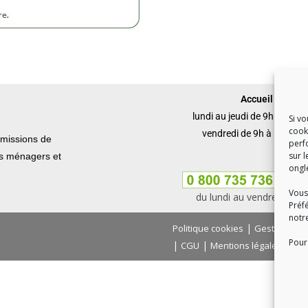
Accueil du publi
lundi au jeudi de 9h à 12h 
Si v
cook
vendredi de 9h à 12h et 
missions de
perf
sur l
ets ménagers et
ongl
Vous
du lundi au vendredi, de
Préf
notr
|
Politique cookies
Gestion des
Pour 
|
|
|
CGU
Mentions légales
Con