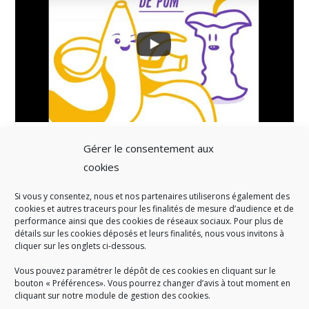
Gérer le consentement aux
cookies
Si vous y consentez, nous et nos partenaires utiliserons également des
A SAVOIR
cookies et autres traceurs pour les finalités de mesure d’audience et de
performance ainsi que des cookies de réseaux sociaux. Pour plus de
Créé en 1978, l
e Sigidurs est un établissement public qui
exerce
détails sur les cookies déposés et leurs finalités, nous vous invitons à
cliquer sur les onglets ci-dessous.
des missions de service public : la prévention, la collecte et la
valorisation des déchets ménagers et assimilés produits par son
Vous pouvez paramétrer le dépôt de ces cookies en cliquant sur le
territoire.
bouton « Préférences». Vous pourrez changer d’avis à tout moment en
cliquant sur notre module de gestion des cookies.