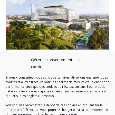
Gérer le consentement aux
cookies
Si vous y consentez, nous et nos partenaires utiliserons également des
A SAVOIR
cookies et autres traceurs pour les finalités de mesure d’audience et de
performance ainsi que des cookies de réseaux sociaux. Pour plus de
Créé en 1978, l
e Sigidurs est un établissement public qui
exerce
détails sur les cookies déposés et leurs finalités, nous vous invitons à
cliquer sur les onglets ci-dessous.
des missions de service public : la prévention, la collecte et la
valorisation des déchets ménagers et assimilés produits par son
Vous pouvez paramétrer le dépôt de ces cookies en cliquant sur le
territoire.
bouton « Préférences». Vous pourrez changer d’avis à tout moment en
cliquant sur notre module de gestion des cookies.