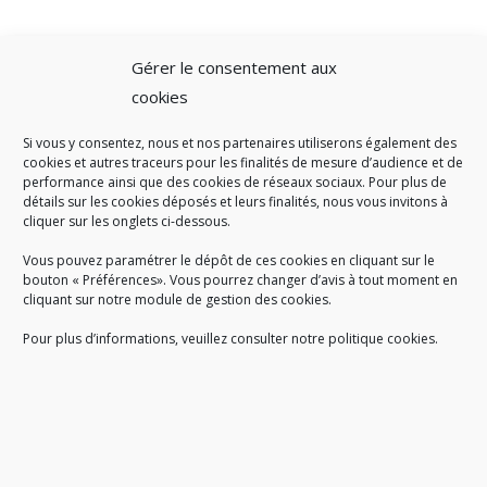
Gérer le consentement aux
cookies
Si vous y consentez, nous et nos partenaires utiliserons également des
A SAVOIR
cookies et autres traceurs pour les finalités de mesure d’audience et de
performance ainsi que des cookies de réseaux sociaux. Pour plus de
Créé en 1978, l
e Sigidurs est un établissement public qui
exerce
détails sur les cookies déposés et leurs finalités, nous vous invitons à
cliquer sur les onglets ci-dessous.
des missions de service public : la prévention, la collecte et la
valorisation des déchets ménagers et assimilés produits par son
Vous pouvez paramétrer le dépôt de ces cookies en cliquant sur le
territoire.
bouton « Préférences». Vous pourrez changer d’avis à tout moment en
cliquant sur notre module de gestion des cookies.
Pour plus d’informations, veuillez consulter notre politique cookies.
Accueil du public :
lundi au jeudi de 9h à 12h et de 14h à 17h
vendredi de 9h à 12h et de 14h à 16h