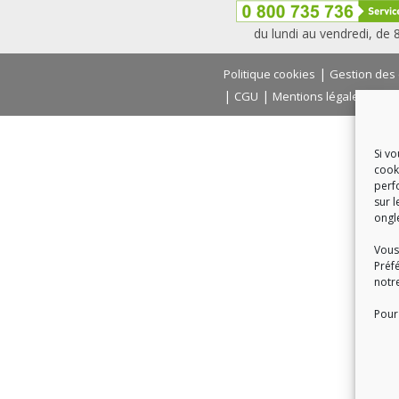
du lundi au vendredi, de
|
Politique cookies
Gestion des
|
|
|
CGU
Mentions légales
Con
Si v
cook
perf
sur l
ongl
Vous
Préf
notr
Pour 