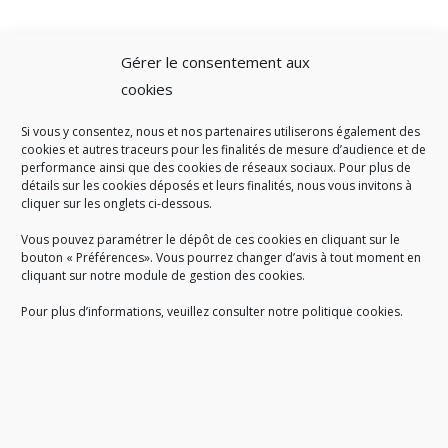
Gérer le consentement aux
cookies
Si vous y consentez, nous et nos partenaires utiliserons également des
A SAVOIR
cookies et autres traceurs pour les finalités de mesure d’audience et de
performance ainsi que des cookies de réseaux sociaux. Pour plus de
Créé en 1978, l
e Sigidurs est un établissement public qui
exerce
détails sur les cookies déposés et leurs finalités, nous vous invitons à
cliquer sur les onglets ci-dessous.
des missions de service public : la prévention, la collecte et la
valorisation des déchets ménagers et assimilés produits par son
Vous pouvez paramétrer le dépôt de ces cookies en cliquant sur le
territoire.
bouton « Préférences». Vous pourrez changer d’avis à tout moment en
cliquant sur notre module de gestion des cookies.
Pour plus d’informations, veuillez consulter notre politique cookies.
Accueil du public :
lundi au jeudi de 9h à 12h et de 14h à 17h
vendredi de 9h à 12h et de 14h à 16h