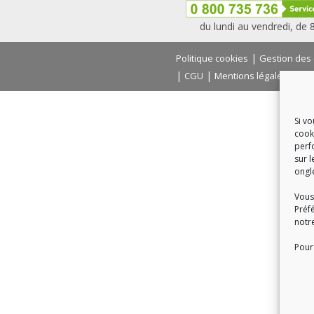
du lundi au vendredi, de
|
Politique cookies
Gestion des
|
|
|
CGU
Mentions légales
Con
Si v
cook
perf
sur l
ongl
Vous
Préf
notr
Pour 