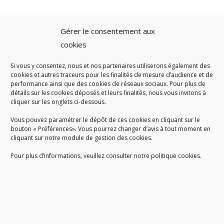
Gérer le consentement aux
cookies
Si vous y consentez, nous et nos partenaires utiliserons également des
A SAVOIR
cookies et autres traceurs pour les finalités de mesure d’audience et de
performance ainsi que des cookies de réseaux sociaux. Pour plus de
Créé en 1978, l
e Sigidurs est un établissement public qui
exerce
détails sur les cookies déposés et leurs finalités, nous vous invitons à
cliquer sur les onglets ci-dessous.
des missions de service public : la prévention, la collecte et la
valorisation des déchets ménagers et assimilés produits par son
Vous pouvez paramétrer le dépôt de ces cookies en cliquant sur le
territoire.
bouton « Préférences». Vous pourrez changer d’avis à tout moment en
cliquant sur notre module de gestion des cookies.
Pour plus d’informations, veuillez consulter notre politique cookies.
Accueil du public :
lundi au jeudi de 9h à 12h et de 14h à 17h
vendredi de 9h à 12h et de 14h à 16h