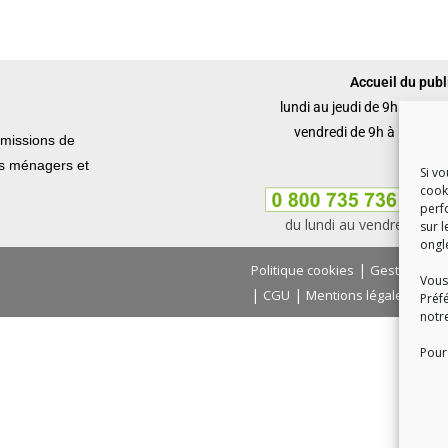
Accueil du publi
lundi au jeudi de 9h à 12h 
vendredi de 9h à 12h et 
missions de
ets ménagers et
Si v
cook
perf
du lundi au vendredi, de
sur l
ongl
|
Politique cookies
Gestion des
Vous
|
|
|
CGU
Mentions légales
Con
Préf
notr
Pour 