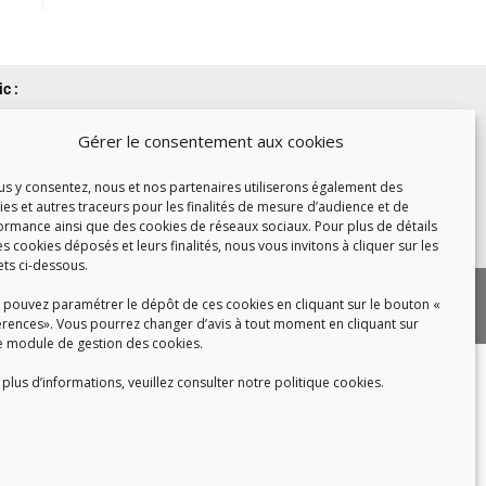
c :
et de 14h à 17h
Gérer le consentement aux cookies
de 14h à 16h
ous y consentez, nous et nos partenaires utiliserons également des
ies et autres traceurs pour les finalités de mesure d’audience et de
ormance ainsi que des cookies de réseaux sociaux. Pour plus de détails
 8h30 à 18h30
es cookies déposés et leurs finalités, nous vous invitons à cliquer sur les
ets ci-dessous.
|
 cookies
Politique de confidentialité
 pouvez paramétrer le dépôt de ces cookies en cliquant sur le bouton «
|
|
tact
Recrutement
FAQ
érences». Vous pourrez changer d’avis à tout moment en cliquant sur
e module de gestion des cookies.
plus d’informations, veuillez consulter notre politique cookies.