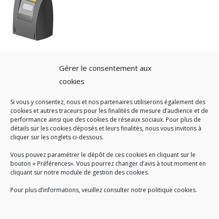
Gérer le consentement aux
cookies
Si vous y consentez, nous et nos partenaires utiliserons également des
A SAVOIR
cookies et autres traceurs pour les finalités de mesure d’audience et de
performance ainsi que des cookies de réseaux sociaux. Pour plus de
Créé en 1978, l
e Sigidurs est un établissement public qui
exerce
détails sur les cookies déposés et leurs finalités, nous vous invitons à
cliquer sur les onglets ci-dessous.
des missions de service public : la prévention, la collecte et la
valorisation des déchets ménagers et assimilés produits par son
Vous pouvez paramétrer le dépôt de ces cookies en cliquant sur le
territoire.
bouton « Préférences». Vous pourrez changer d’avis à tout moment en
cliquant sur notre module de gestion des cookies.
Pour plus d’informations, veuillez consulter notre politique cookies.
Accueil du public :
lundi au jeudi de 9h à 12h et de 14h à 17h
vendredi de 9h à 12h et de 14h à 16h