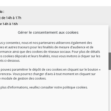
c :
et de 14h à 17h
de 14h à 16h
Gérer le consentement aux cookies
ous y consentez, nous et nos partenaires utiliserons également des
 8h30 à 18h30
ies et autres traceurs pour les finalités de mesure d’audience et de
ormance ainsi que des cookies de réseaux sociaux. Pour plus de détails
es cookies déposés et leurs finalités, nous vous invitons à cliquer sur les
|
 cookies
Politique de confidentialité
ets ci-dessous.
|
|
tact
Recrutement
FAQ
 pouvez paramétrer le dépôt de ces cookies en cliquant sur le bouton «
érences». Vous pourrez changer d’avis à tout moment en cliquant sur
e module de gestion des cookies.
plus d’informations, veuillez consulter notre politique cookies.