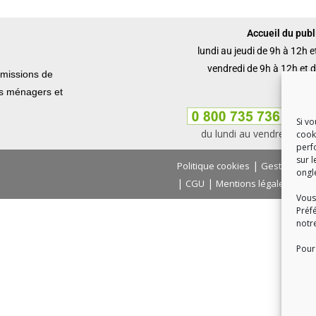
Accueil du publi
lundi au jeudi de 9h à 12h 
vendredi de 9h à 12h et 
missions de
ets ménagers et
Si v
du lundi au vendredi, de
cook
perf
sur l
|
Politique cookies
Gestion des
ongl
|
|
|
CGU
Mentions légales
Con
Vous
Préf
notr
Pour 