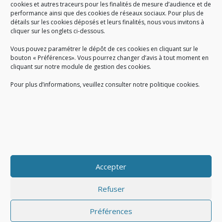
cookies et autres traceurs pour les finalités de mesure d’audience et de
performance ainsi que des cookies de réseaux sociaux. Pour plus de
Créé en 1978, l
e Sigidurs est un établissement public qui
exerce
détails sur les cookies déposés et leurs finalités, nous vous invitons à
cliquer sur les onglets ci-dessous.
des missions de service public : la prévention, la collecte et la
valorisation des déchets ménagers et assimilés produits par son
Vous pouvez paramétrer le dépôt de ces cookies en cliquant sur le
territoire.
bouton « Préférences». Vous pourrez changer d’avis à tout moment en
cliquant sur notre module de gestion des cookies.
Pour plus d’informations, veuillez consulter notre politique cookies.
Accueil du public :
lundi au jeudi de 9h à 12h et de 14h à 17h
vendredi de 9h à 12h et de 14h à 16h
du lundi au vendredi, de 8h30 à 18h30
Accepter
COPYRIGHT@ Sigidurs 2018
Refuser
Préférences
|
|
Politique cookies
Gestion des cookies
Politique de confidentialité